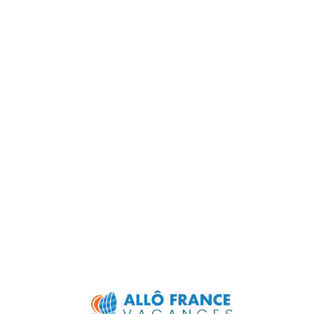
Lo
adi
n